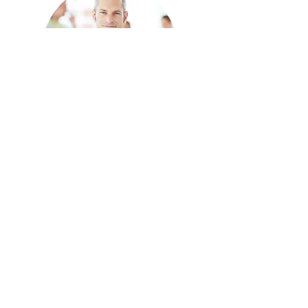
Jörn Schildt
Philosophischer Meditationsführer
Ich bin ein Textabschnitt. Klicke hier, um Text
hinzuzufügen und bearbeite mich. Klicke einfach
auf „Text bearbeiten“ oder doppelklicke, um
Inhalt hinzuzufügen und die Schriftart zu
ändern. Ziehe mich an eine beliebige Stelle auf
deiner Website. Es ist der ideale Ort, um